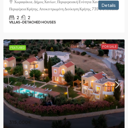
Χωραφάκια, Δήμος Χανίων, Περιφερειακή Ενότητα Χανίων,
Details
Περιφέρεια Κρήτης, Αποκεντρωμένη Διοίκηση Κρήτης, 735 00, Ελλάδα
2
2
VILLAS-DETACHED HOUSES
FOR SALE
FEATURED
315,000€