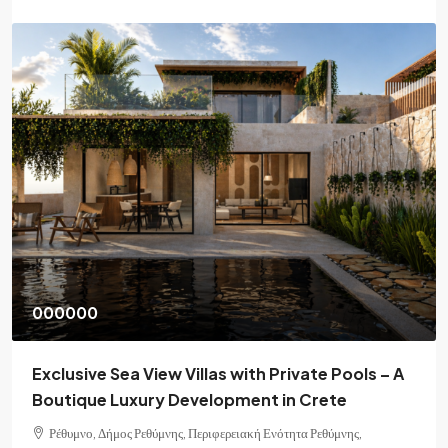
130,000€
illas with Private Pools – A
One bedroom apartme
evelopment in Crete
Rethymno
 Περιφερειακή Ενότητα Ρεθύμνης,
Ρέθυμνο, Δήμος Ρεθύμνης, Περ