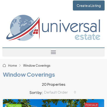
Create a Listing
Home
Window Coverings
Window Coverings
20 Properties
Default Order
Sort by:
FOR SALE
FEATURED