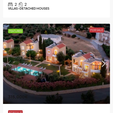
2
2
VILLAS-DETACHED HOUSES
FOR SALE
FEATURED
315,000€
FOR SALE