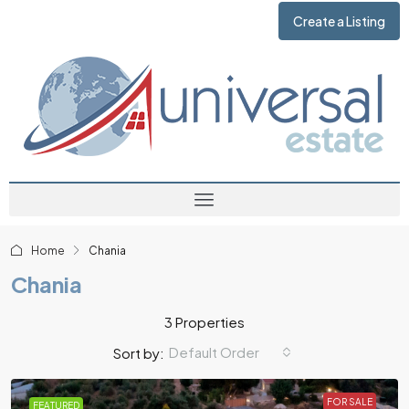
Create a Listing
Home
Chania
Chania
3 Properties
Default Order
Sort by:
FOR SALE
FEATURED