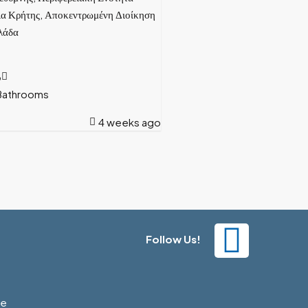
ια Κρήτης, Αποκεντρωμένη Διοίκηση
λάδα
3
Bathrooms
4 weeks ago
Follow Us!
ce