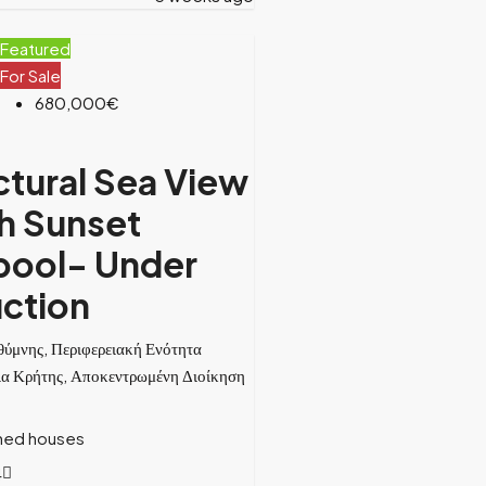
Featured
For Sale
680,000€
ctural Sea View
th Sunset
 pool- Under
ction
θύμνης, Περιφερειακή Ενότητα
ια Κρήτης, Αποκεντρωμένη Διοίκηση
ched houses
4