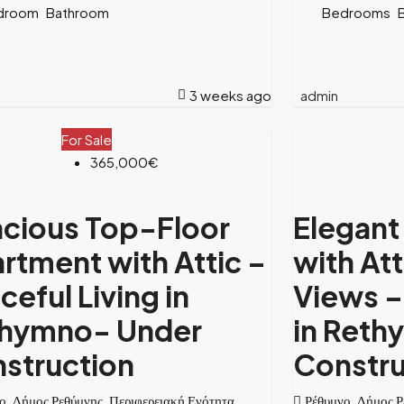
droom
Bathroom
Bedrooms
3 weeks ago
admin
For Sale
365,000€
cious Top-Floor
Elegant
rtment with Attic –
with At
ceful Living in
Views –
hymno- Under
in Reth
struction
Constru
ο, Δήμος Ρεθύμνης, Περιφερειακή Ενότητα
Ρέθυμνο, Δήμος Ρ