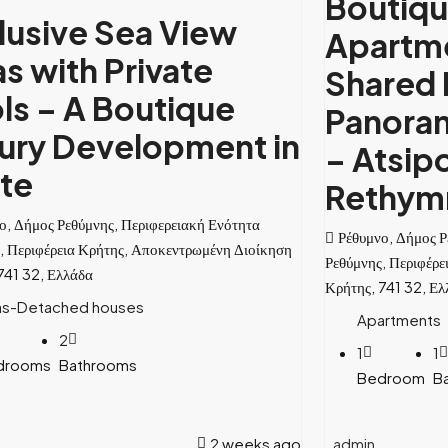
Boutiqu
lusive Sea View
Apartme
las with Private
Shared 
ls – A Boutique
Panoram
ury Development in
– Atsip
te
Rethym
ο, Δήμος Ρεθύμνης, Περιφερειακή Ενότητα
Ρέθυμνο, Δήμος Ρ
, Περιφέρεια Κρήτης, Αποκεντρωμένη Διοίκηση
Ρεθύμνης, Περιφέρε
741 32, Ελλάδα
Κρήτης, 741 32, Ελ
las-Detached houses
Apartments
2
1
1
drooms
Bathrooms
Bedroom
B
2 weeks ago
admin