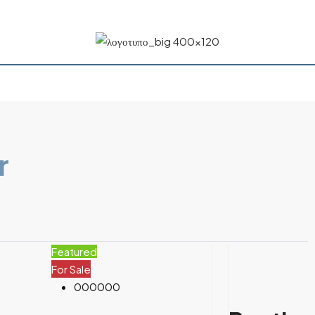
r
Featured
For Sale
000000