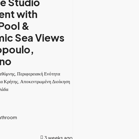
e Studio
nt with
Pool &
ic Sea Views
opoulo,
no
εθύμνης, Περιφερειακή Ενότητα
ια Κρήτης, Αποκεντρωμένη Διοίκηση
λάδα
athroom
3 weeks ago