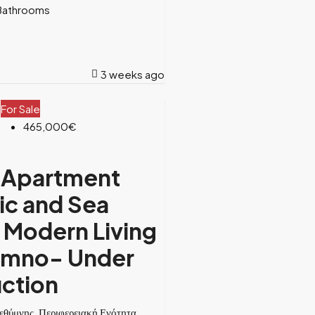
Bathrooms
3 weeks ago
For Sale
465,000€
 Apartment
tic and Sea
 Modern Living
ymno- Under
ction
εθύμνης, Περιφερειακή Ενότητα