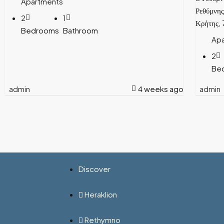
Apartments
Ρεθύμνης
2
1
Κρήτης, 
Bedrooms
Bathroom
Ap
2
Be
admin
4 weeks ago
admin
Discover
Heraklion
Rethymno