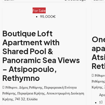
For Sale
95,000€
Boutique Loft
On
Apartment with
apa
Shared Pool &
Ats
Panoramic Sea Views
Re
– Atsipopoulo,
Ρέθυμν
Rethymno
Ρεθύμνης
Κρήτης, 
Ρέθυμνο, Δήμος Ρεθύμνης, Περιφερειακή Ενότητα
Ρεθύμνης, Περιφέρεια Κρήτης, Αποκεντρωμένη Διοίκηση
Ap
Κρήτης, 741 32, Ελλάδα
1