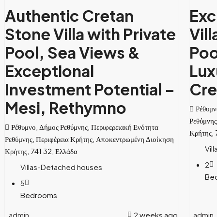
Authentic Cretan
Exc
Stone Villa with Private
Vil
Pool, Sea Views &
Poo
Exceptional
Lux
Investment Potential –
Cre
Mesi, Rethymno
Ρέθυμν
Ρεθύμνης
Ρέθυμνο, Δήμος Ρεθύμνης, Περιφερειακή Ενότητα
Κρήτης, 
Ρεθύμνης, Περιφέρεια Κρήτης, Αποκεντρωμένη Διοίκηση
Vil
Κρήτης, 741 32, Ελλάδα
2
Villas-Detached houses
Be
5
Bedrooms
admin
2 weeks ago
admin