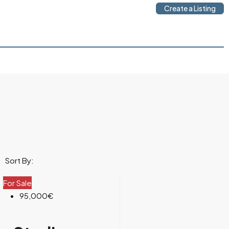
Create a Listing
Sort By:
For Sale
95,000€