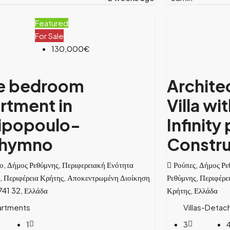
Featured
For Sale
130,000€
e bedroom
Archite
rtment in
Villa wi
ipopoulo-
Infinity
thymno
Constru
ο, Δήμος Ρεθύμνης, Περιφερειακή Ενότητα
Ρούπες, Δήμος Ρε
, Περιφέρεια Κρήτης, Αποκεντρωμένη Διοίκηση
Ρεθύμνης, Περιφέρε
741 32, Ελλάδα
Κρήτης, Ελλάδα
artments
Villas-Deta
1
3