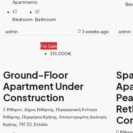
Apartments
Be
1
1
Bedroom
Bathroom
admin
3 weeks ago
admin
For Sale
315,000€
Ground-Floor
Spa
Apartment Under
Apa
Construction
Pea
Ret
Ρέθυμνο, Δήμος Ρεθύμνης, Περιφερειακή Ενότητα
Ρεθύμνης, Περιφέρεια Κρήτης, Αποκεντρωμένη Διοίκηση
Con
Κρήτης, 741 32, Ελλάδα
Ρέθυμν