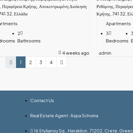
, Περιφέρεια Κρήτης, Αποκεντρωμένη Διοίκηση
Ρεθύμνης, Περιφέρε
741 32, Ελλάδα
Κρήτης, 741 32, Ελ
artments
Apartments
2
3
drooms
Bathrooms
Bedrooms
4 weeks ago
admin
1
2
3
4
Contact Us
Real Estate Agent: Aspa Schoina
16 Stylianou Sq., Heraklion, 71202, Crete, Gree