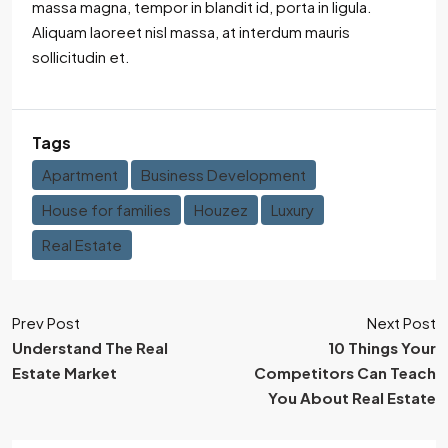
massa magna, tempor in blandit id, porta in ligula.
Aliquam laoreet nisl massa, at interdum mauris
sollicitudin et.
Tags
Apartment
Business Development
House for families
Houzez
Luxury
Real Estate
Prev Post
Next Post
Understand The Real
10 Things Your
Estate Market
Competitors Can Teach
You About Real Estate