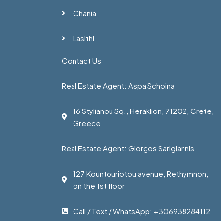
Chania
Lasithi
Contact Us
Real Estate Agent: Aspa Schoina
16 Stylianou Sq., Heraklion, 71202, Crete,
Greece
Real Estate Agent: Giorgos Sarigiannis
127 Kountouriotou avenue, Rethymnon,
on the 1st floor
Call / Text / WhatsApp: +306938284112